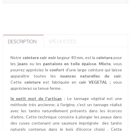
DESCRIPTION
SPÉCIFICITÉS
Notre
ceinture cuir noir
largeur 40 mm, est la
ceinture
pour
les
jeans
ou les
pantalons en toile épaisse
.
Mixte
, vous
pourrez appréciez le
confort
d'une large ceinture qui laisse
apparaître toutes les
nuances naturelles du cuir
.
Cette
ceinture
est fabriquée en
cuir VEGETAL ;
vous
apprécierez sa tenue ferme .
le petit mot de l'artisan
: Le tannage végétal est une
méthode très ancienne; à l'origine, c'est un tannage réalisé
avec les tanins naturellement présents dans les écorces
d'arbre. Cette technique consiste à plonger les peaux dans
des cuves contenant une saumure imprégnée des tanins
naturels contenus dans le bois d'écorce choisi . Cette