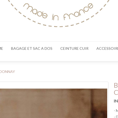
ME
BAGAGE ET SAC A DOS
CEINTURE CUIR
ACCESSOIR
RDONNAY
B
I
- 
- 