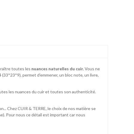
raître toutes les
nuances naturelles du cuir.
Vous ne
4 (33*23*9), permet d'emmener, un bloc note, un livre,
outes les nuances du cuir et toutes son authenticité.
tion... Chez CUIR & TERRE, le choix de nos matière se
e). Pour nous ce détail est important car nous