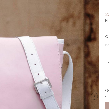
2
H.
O
P
Qu
: