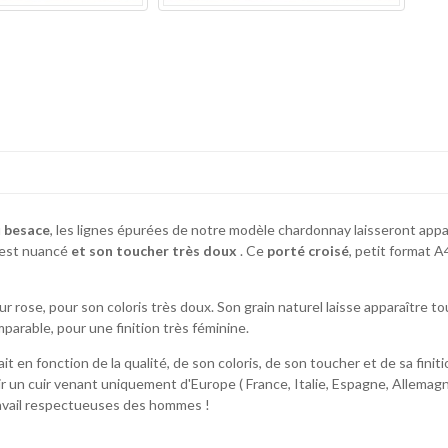
u
besace
, les lignes épurées de notre modèle chardonnay laisseront appa
s est nuancé
et son toucher très doux
.
Ce
porté croisé
, petit format A
r rose, pour son coloris très doux. Son grain naturel laisse apparaître t
parable, pour une finition très féminine.
it en fonction de la qualité, de son coloris, de son toucher et de sa fini
ir un cuir venant uniquement d'Europe ( France, Italie, Espagne, Allemagn
travail respectueuses des hommes !