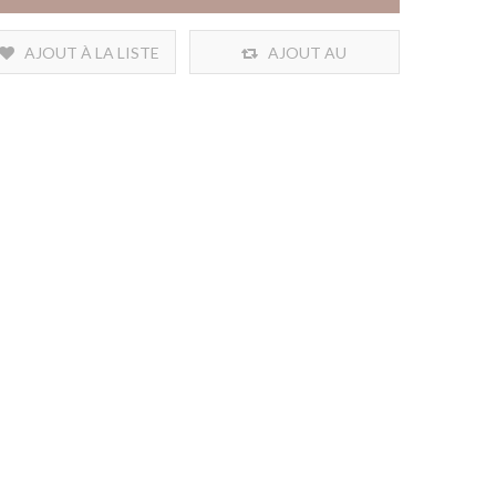
AJOUT À LA LISTE
AJOUT AU
DE SOUHAITS
COMPARATIF