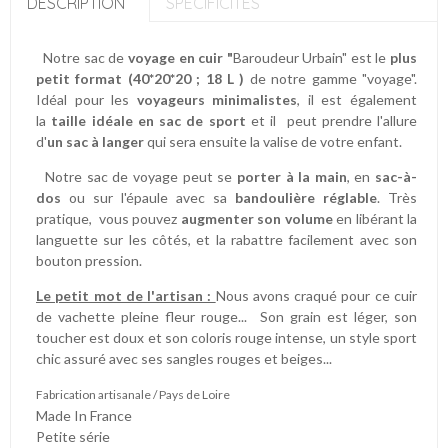
DESCRIPTION
SPÉCIFICITÉS
Notre sac de
voyage en cuir "
Baroudeur Urbain" est le
plus
petit format (40*20*20 ; 18 L )
de notre gamme "voyage".
Idéal pour les
voyageurs minimalistes
, il est également
la
taille idéale en sac de sport
et il peut prendre l'allure
d'
un sac à langer
qui sera ensuite la valise de votre enfant.
Notre sac de voyage peut se
porter à la main
, en
sac-à-
dos
ou sur l'épaule avec sa
bandoulière réglable
. Très
pratique, vous pouvez
augmenter son volume
en libérant la
languette sur les côtés, et la rabattre facilement avec son
bouton pression.
Le petit mot de l'artisan :
Nous avons craqué pour ce cuir
de vachette pleine fleur rouge... Son grain est léger, son
toucher est doux et son coloris rouge intense, un style sport
chic assuré avec ses sangles rouges et beiges...
Fabrication artisanale / Pays de Loire
Made In France
Petite série